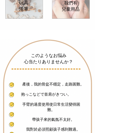
玩具
我們有
清單
兒童用品
このようなお悩み
​心当たりありませんか？
產後，我的骨盆不穩定，走路困難。
​抱っこなどで首肩がきつい。
手臂的過度使用使日常生活變得困
難。
帶孩子來的氣氛不太好。
我對於必須照顧孩子感到難過。