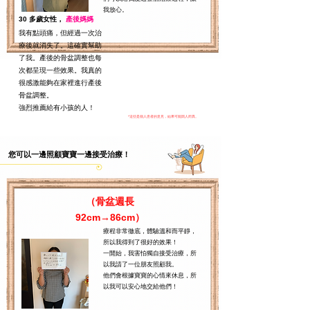
我放心。
30 多歲女性，
產後媽媽
我有點頭痛，但經過一次治
療後就消失了。這確實幫助
了我。產後的骨盆調整也每
次都呈現一些效果。我真的
很感激能夠在家裡進行產後
骨盆調整。
強烈推薦給有小孩的人！
*這些是個人患者的意見，結果可能因人而異。
您可以一邊照顧寶寶一邊接受治療！
（骨盆週長
92cm→86cm）
療程非常徹底，體驗溫和而平靜，
所以我得到了很好的效果！
一開始，我害怕獨自接受治療，所
以我請了一位朋友照顧我。
他們會根據寶寶的心情來休息，所
以我可以安心地交給他們！