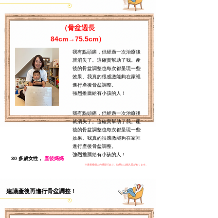
（骨盆週長
84cm→75.5cm）
我有點頭痛，但經過一次治療後
就消失了。這確實幫助了我。產
後的骨盆調整也每次都呈現一些
效果。我真的很感激能夠在家裡
進行產後骨盆調整。
強烈推薦給有小孩的人！
我有點頭痛，但經過一次治療後
就消失了。這確實幫助了我。產
後的骨盆調整也每次都呈現一些
效果。我真的很感激能夠在家裡
進行產後骨盆調整。
強烈推薦給有小孩的人！
30 多歲女性，
產後媽媽
​※患者様個人の感想であり、効果には個人差があります。
建議產後再進行骨盆調整！