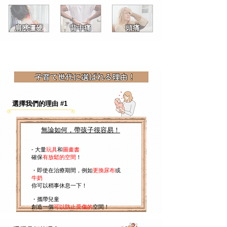
肩膀僵硬
​背中痛
頭痛
選擇我們的理由 #1
無論如何，帶孩子很容易！
- 大量
玩具
和
圖畫書
確保
有放鬆的空間
！
・
即使在治療期間，例如
更換尿布
或
牛奶
你可以稍事休息一下！
・攜帶兒童
創造一個
可以防止受傷的
空間！