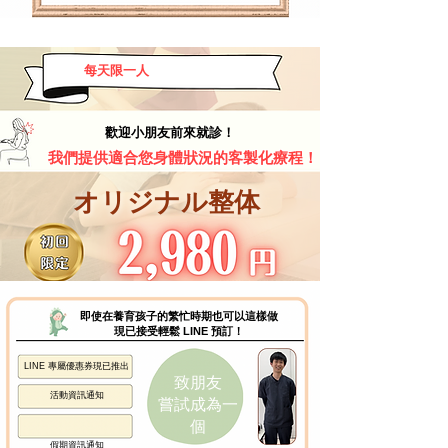
每天限一人
歡迎小朋友前來就診！
我們提供適合您身體狀況的客製化療程！
​オリジナル整体
即使在養育孩子的繁忙時期也可以這樣做
現已接受輕鬆 LINE 預訂！
LINE 專屬優惠券現已推出
致朋友
活動資訊通知
嘗試成為一
個
假期資訊通知