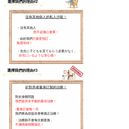
選擇我們的理由#2
沒有其他病人的私人沙龍！
・沒有其他人
您不必擔心會累！
・
由於我們
只接受預訂
，
無需等待！
・先生に子どもを見てもらう必要がなく、
​
自宅にいるような安心感！
選擇我們的理由#3
針對患者量身訂製的治療！
對於身體問題
我們提供非手動的最佳治療！
-
量身訂做每一天
我們將為您提供脊椎矯正治療！
・治療師不會每次都更換，
不滿情緒很難滋生！