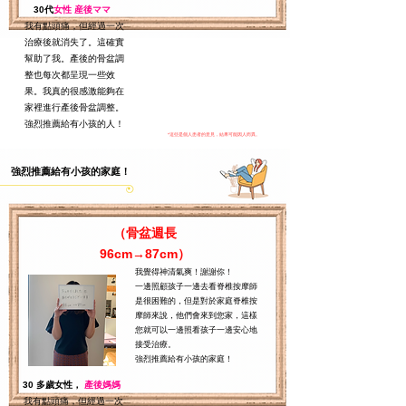
30代
女性 産後ママ
我有點頭痛，但經過一次
治療後就消失了。這確實
幫助了我。產後的骨盆調
整也每次都呈現一些效
果。我真的很感激能夠在
家裡進行產後骨盆調整。
強烈推薦給有小孩的人！
*這些是個人患者的意見，結果可能因人而異。
強烈推薦給有小孩的家庭！
（骨盆週長
96cm→87cm）
我覺得神清氣爽！謝謝你！
一邊照顧孩子一邊去看脊椎按摩師
是很困難的，但是對於家庭脊椎按
摩師來說，他們會來到您家，這樣
您就可以一邊照看孩子一邊安心地
接受治療。
強烈推薦給有小孩的家庭！
30 多歲女性，
產後媽媽
我有點頭痛，但經過一次