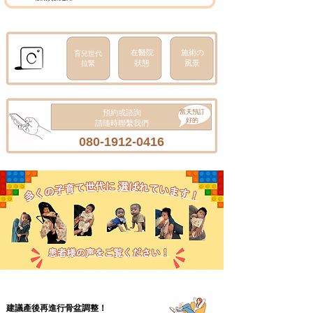
在醫院
施術の
育兒世代
狀態
​風景
拉緊
預約或諮詢
當天預訂
好的
請隨時聯繫我們
080-1912-0416
建議產後再進行骨盆調整！