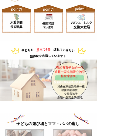
木製房間
おむつ、ミルク
僅限預訂
很多玩具
交換大歓迎
私人空間
對於養育子女的一代
這是一家充滿愛心的脊
椎按摩診所。
兒童可以享受的脊椎按摩診所
就像在家接受治療一樣
被接納的感覺。
父母與孩子
創建一個安全的空間。
​子どもの遊び場とママ・パパの癒し