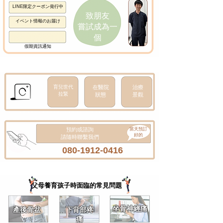
​LINE限定クーポン発行中
致朋友
​イベント情報のお届け
嘗試成為一
個
假期資訊通知
育兒世代
在醫院
治療
拉緊
狀態
景觀
預約或諮詢
當天預訂
好的
請隨時聯繫我們
080-1912-0416
父母養育孩子時面臨的常見問題
坐骨神經痛
產後骨盆
下背部疼
痛