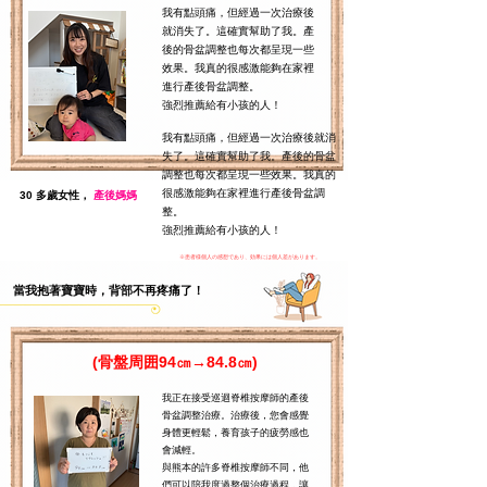
我有點頭痛，但經過一次治療後
就消失了。這確實幫助了我。產
後的骨盆調整也每次都呈現一些
效果。我真的很感激能夠在家裡
進行產後骨盆調整。
強烈推薦給有小孩的人！
我有點頭痛，但經過一次治療後就消
失了。這確實幫助了我。產後的骨盆
調整也每次都呈現一些效果。我真的
很感激能夠在家裡進行產後骨盆調
30 多歲女性，
產後媽媽
整。
強烈推薦給有小孩的人！
​※患者様個人の感想であり、効果には個人差があります。
當我抱著寶寶時，背部不再疼痛了！
(骨盤周囲94㎝→84.8㎝)
我正在接受巡迴脊椎按摩師的產後
骨盆調整治療。治療後，您會感覺
身體更輕鬆，養育孩子的疲勞感也
會減輕。
與熊本的許多脊椎按摩師不同，他
們可以陪我度過整個治療過程，讓