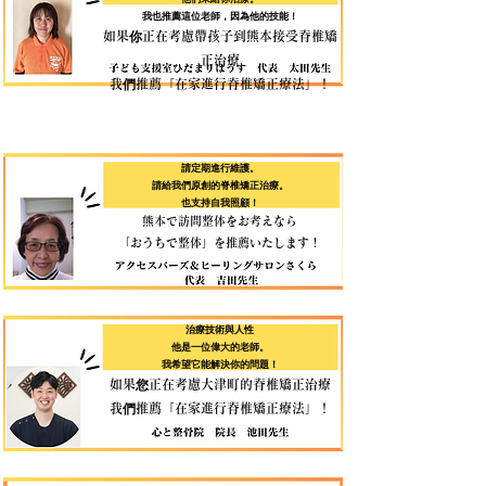
我也推薦這位老師，因為他的技能！
如果你正在考慮帶孩子到熊本接受脊椎矯
正治療
我們推薦「在家進行脊椎矯正療法」！
請定期進行維護。
請給我們原創的脊椎矯正治療。
也支持自我照顧！
熊本で訪問整体をお考えなら
​「おうちで整体」を推薦いたします！
治療技術與人性
他是一位偉大的老師。
我希望它能解決你的問題！
如果您正在考慮大津町的脊椎矯正治療
我們推薦「在家進行脊椎矯正療法」！