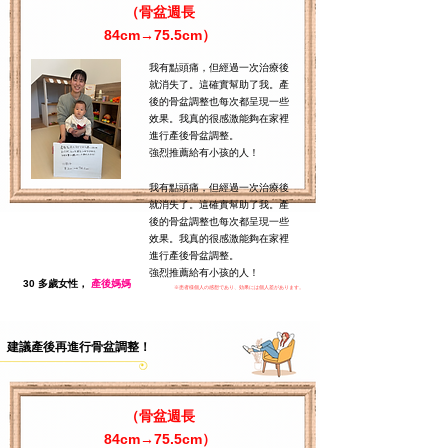
（骨盆週長
84cm→75.5cm）
我有點頭痛，但經過一次治療後
就消失了。這確實幫助了我。產
後的骨盆調整也每次都呈現一些
效果。我真的很感激能夠在家裡
進行產後骨盆調整。
強烈推薦給有小孩的人！
我有點頭痛，但經過一次治療後
就消失了。這確實幫助了我。產
後的骨盆調整也每次都呈現一些
效果。我真的很感激能夠在家裡
進行產後骨盆調整。
強烈推薦給有小孩的人！
30 多歲女性，
產後媽媽
​※患者様個人の感想であり、効果には個人差があります。
建議產後再進行骨盆調整！
（骨盆週長
84cm→75.5cm）