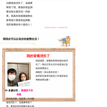
治療後就消失了。這確實
幫助了我。產後的骨盆調
整也每次都呈現一些效
果。我真的很感激能夠在
家裡進行產後骨盆調整。
強烈推薦給有小孩的人！
*這些是個人患者的意見，結果可能因人而異。
我現在可以以良好的姿勢生活！
我的背痛消失了
我很感恩，身體的疼痛奇蹟似地消
失了！我在日常生活中也更加註意
保持身體直立。
感謝您一直以來的支持！
他們甚至會來到您的工作場所提供
脊椎按摩治療！
30 多歲女性，
兩個孩子的
母親
我有點頭痛，但經過一次治療
後就消失了。這確實幫助了
我。產後的骨盆調整也每次都