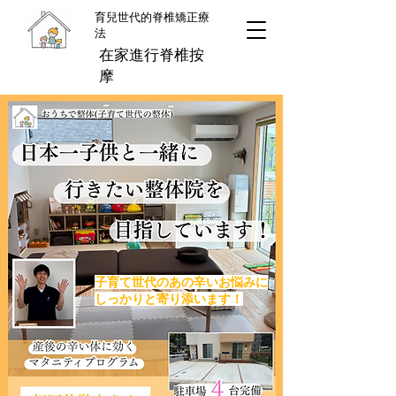
育兒世代的脊椎矯正療
法
在家進行脊椎按
摩
子育て世代のあの辛いお悩みに
​しっかりと寄り添います！
​大津町で骨盤矯正をするならおうちで整体